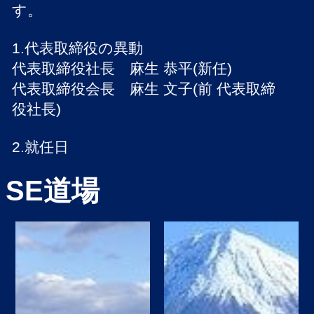
す。
1.代表取締役の異動
代表取締役社長 麻生 恭平(新任)
代表取締役会長 麻生 文子(前 代表取締
役社長)
2.就任日
2026年03月05日
SE道場
今後とも一層のご支援、ご指導を賜り
ますようお願い申し上げます。
なお、本件に伴い
代表挨拶
を更新いた
しました。
2026/02/02
お知らせ