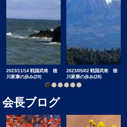
おかげさまで、2/1(日)から26期を迎え
ました。
今後とも、株式会社ソフトブレインを
よろしくお願い申し上げます。
2025/12/12
お知らせ
今年も大変お世話になりました。
2025/12/27(土)から2026/1/4(日)まで 年
末年始休業とさせていただきます。何
卒ご理解の程お願い申し上げます。
2023/11/14 戦国武将 徳
2023/05/02 戦国武将 徳
川家康の歩み(29)
川家康の歩み(28)
2025/07/23
お知らせ
1
2
3
4
5
6
誠に勝手ながら、8/12(火)から8/15(金)
会長ブログ
まで夏季休業とさせていただきます。
何卒ご理解の程お願い申し上げます。
2025/02/04
代表挨拶