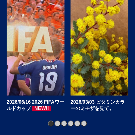
代表挨拶
を更新いたしました。
今後とも、株式会社ソフトブレインを
よろしくお願い申し上げます。
2025/02/03
お知らせ
おかげさまで、2/1(土)から25期を迎え
ました。
今後とも、株式会社ソフトブレインを
よろしくお願い申し上げます。
2024/12/06
お知らせ
今年も大変お世話になりました。
12/30(月)から1/3(金)まで年末年始休業
2026/06/16 2026 FIFAワー
2026/03/03 ビタミンカラ
とさせていただきます。 何卒ご理解の
と
ルドカップ
NEW!!
ーのミモザを見て。
程お願い申し上げます。
1
2
3
4
5
6
2024/07/29
お知らせ