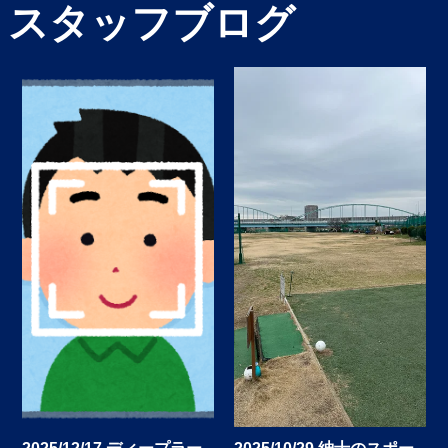
誠に勝手ながら、8/13(火)から8/16(金)
スタッフブログ
まで夏季休業とさせていただきます。
何卒ご理解の程お願い申し上げます。
2024/02/01
代表挨拶
おかげさまで、2/1(木)から24期を迎え
ました。
代表挨拶
を更新いたしました。
今後とも、株式会社ソフトブレインを
よろしくお願い申し上げます。